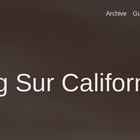
Archive
Gu
g Sur Califor