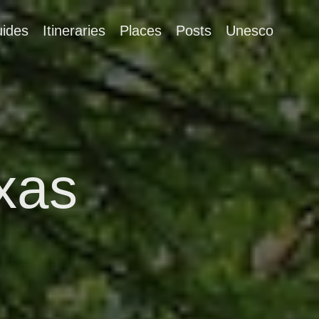
ides
Itineraries
Places
Posts
Unesco
xas