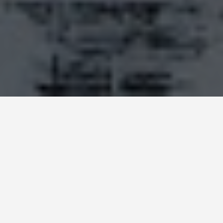
PLACES
Temppeliaukion
Kirkko
May 30, 2026